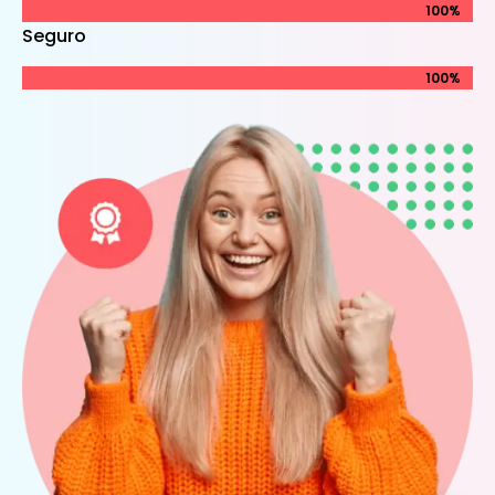
100%
100%
Seguro
100%
100%