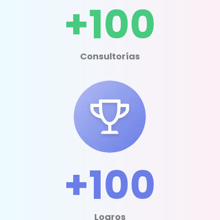
+100
Consultorías
+100
Logros