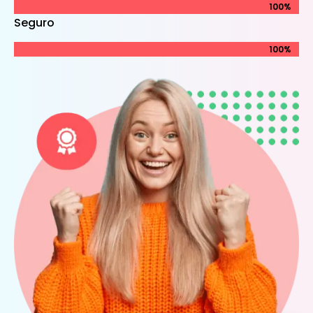
100%
100%
Seguro
100%
100%