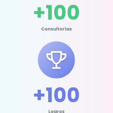
+100
Consultorías
+100
Logros