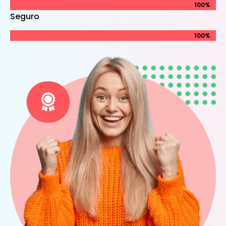
100%
100%
Seguro
100%
100%