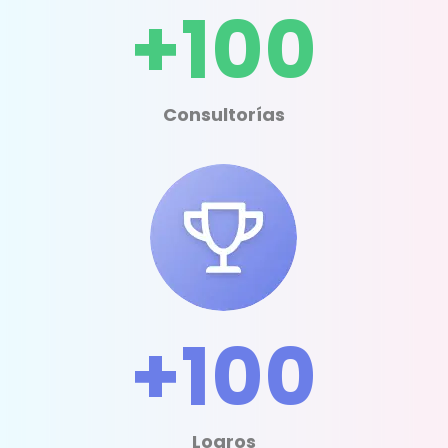
+100
Consultorías
+100
Logros