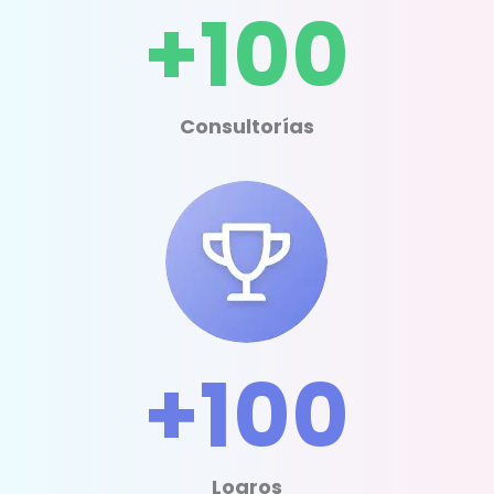
+100
Consultorías
+100
Logros