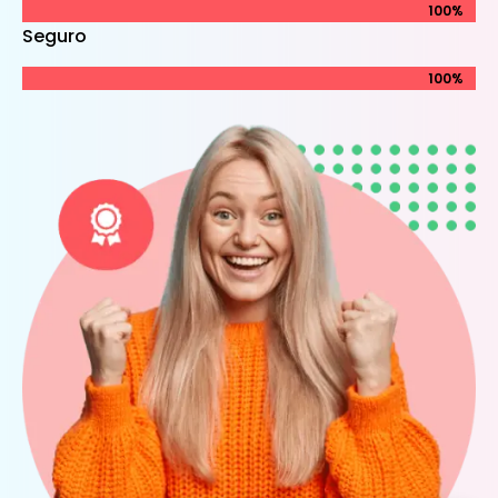
100%
100%
Seguro
100%
100%