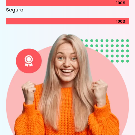
100%
100%
Seguro
100%
100%