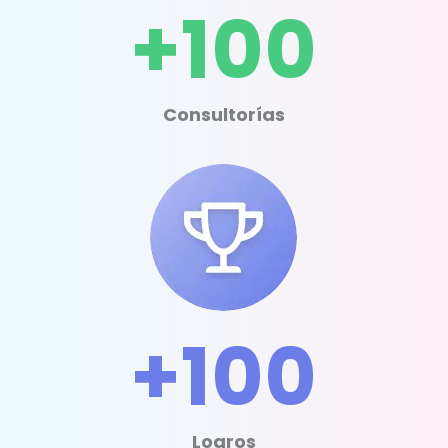
+100
Consultorías
+100
Logros