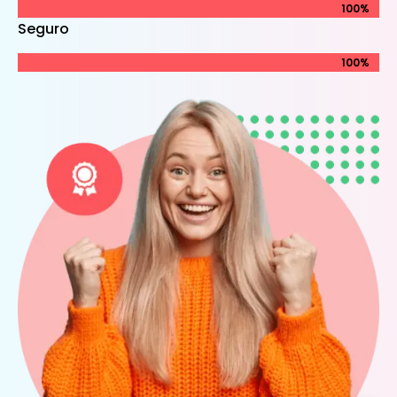
100%
100%
Seguro
100%
100%