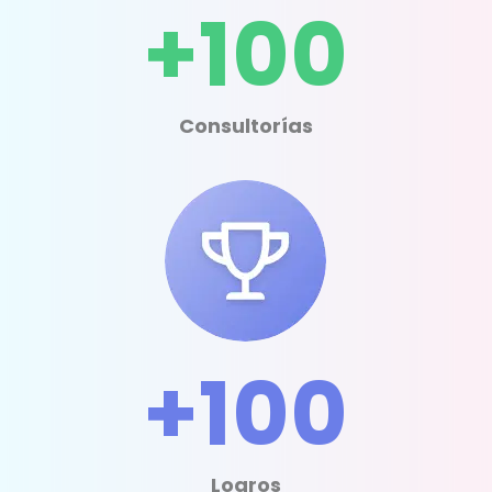
+100
Consultorías
+100
Logros