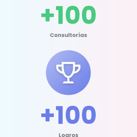
+100
Consultorías
+100
Logros