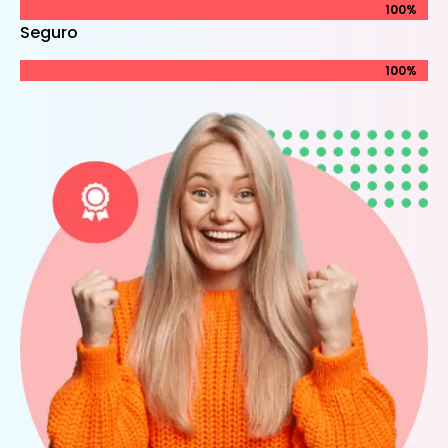
100%
100%
Seguro
100%
100%