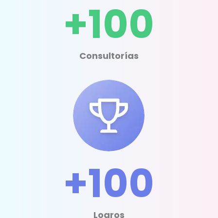
+100
Consultorías
+100
Logros