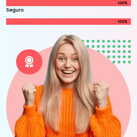
100%
100%
Seguro
100%
100%