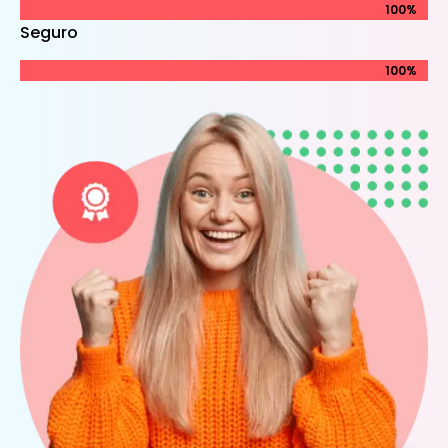
100%
100%
Seguro
100%
100%