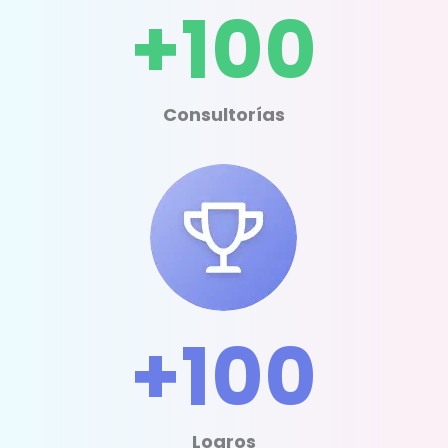
+100
Consultorías
+100
Logros