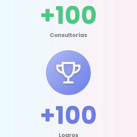
+100
Consultorías
+100
Logros