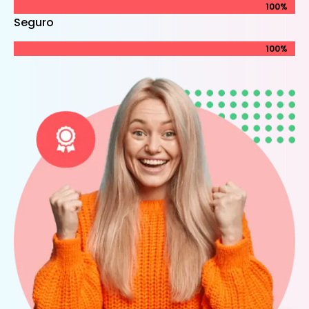
100%
100%
Seguro
100%
100%