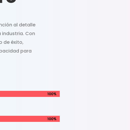
ción al detalle
a industria. Con
 de éxito,
apacidad para
100%
100%
100%
100%