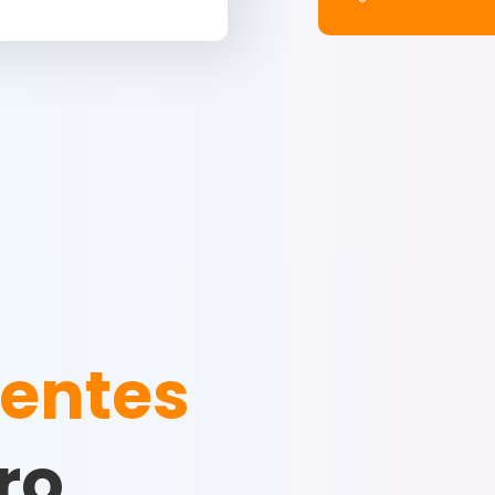
ientes
ro