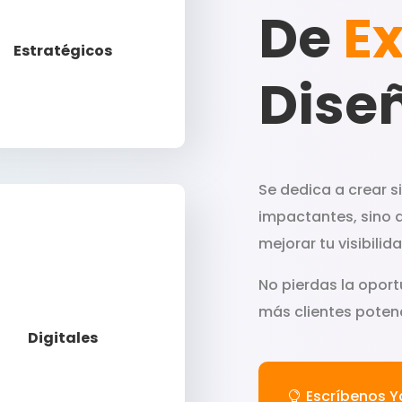
De
Ex
Llamar
Estratégicos
Dise
Se dedica a crear s
impactantes, sino 
mejorar tu visibili
No pierdas la oport
más clientes potenc
Llamar
Digitales
Escríbenos Y