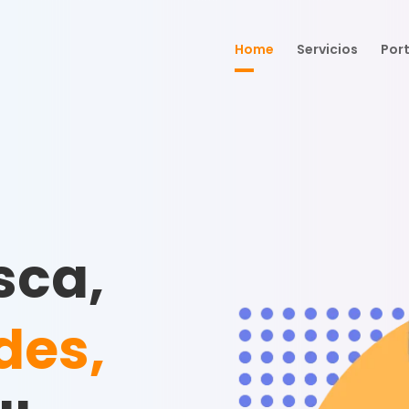
Home
Servicios
Port
sca,
des,