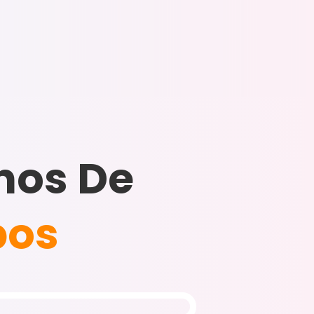
nos De
pos