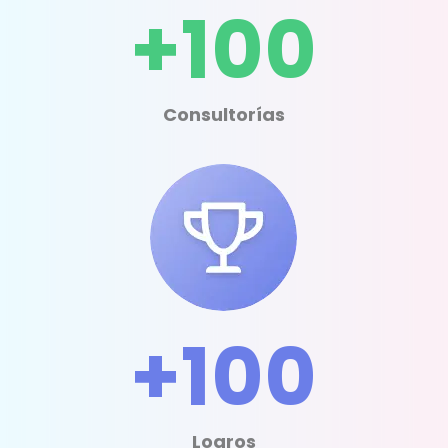
+100
Consultorías
+100
Logros