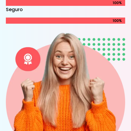
100%
100%
Seguro
100%
100%