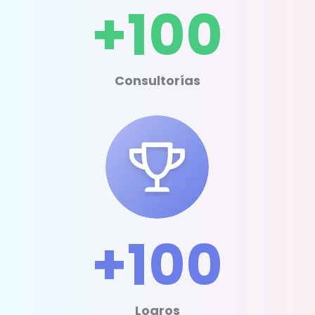
+100
Consultorías
+100
Logros