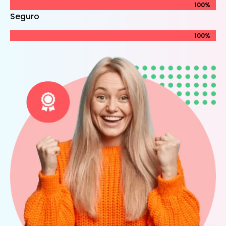
100%
100%
Seguro
100%
100%