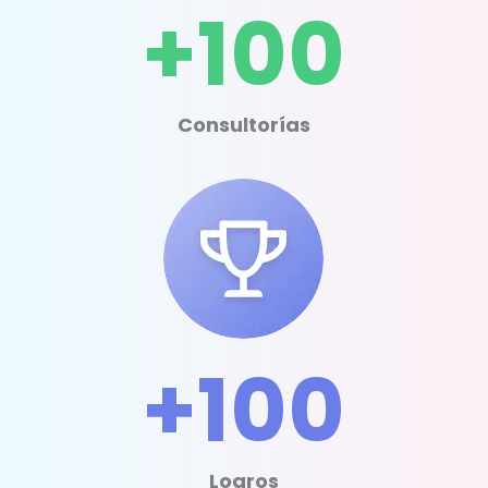
+100
Consultorías
+100
Logros