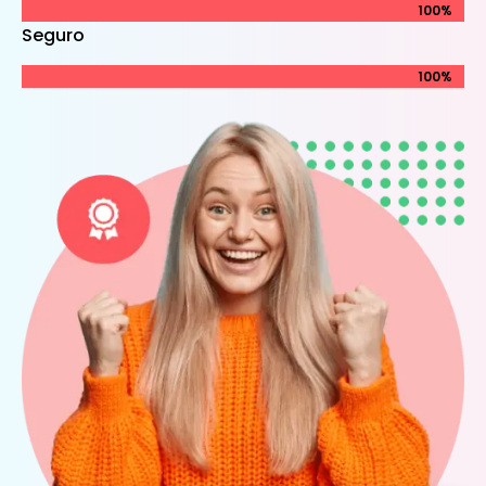
100%
100%
Seguro
100%
100%