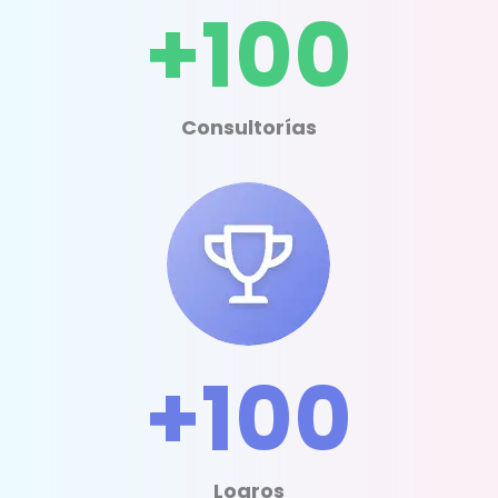
+100
Consultorías
+100
Logros