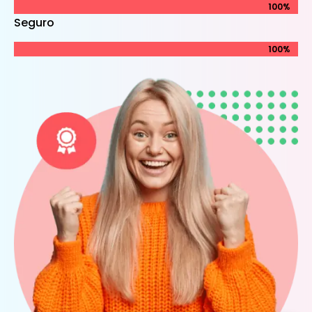
100%
100%
Seguro
100%
100%