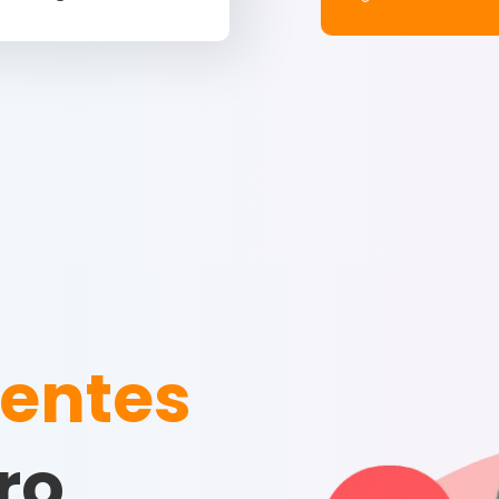
ientes
ro