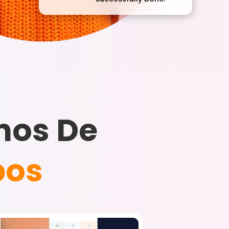
nos De
pos