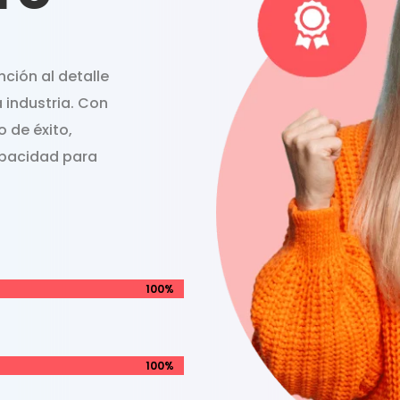
ción al detalle
a industria. Con
 de éxito,
apacidad para
100%
100%
100%
100%