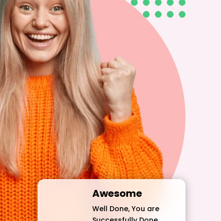
Awesome
Well Done, You are
Successfully Done.