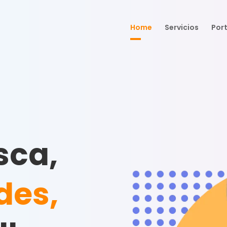
Home
Servicios
Port
sca,
des,