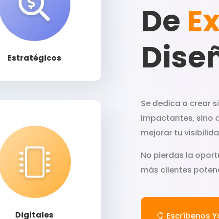
De
Ex
Llamar
Dise
Estratégicos
Se dedica a crear s
impactantes, sino 
mejorar tu visibili
No pierdas la oport
más clientes potenc
Llamar
Digitales
Escríbenos Y