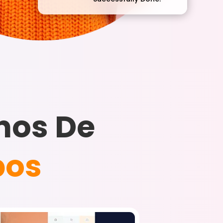
nos De
pos