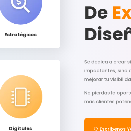
De
Ex
Llamar
Dise
Estratégicos
Se dedica a crear s
impactantes, sino 
mejorar tu visibili
No pierdas la oport
más clientes potenc
Llamar
Digitales
Escríbenos Y