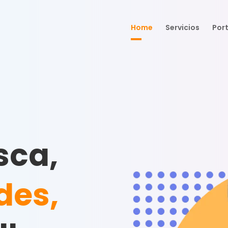
Home
Servicios
Port
sca,
des,