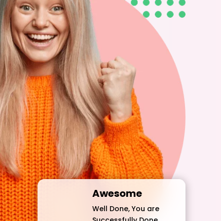
Awesome
Well Done, You are
Successfully Done.