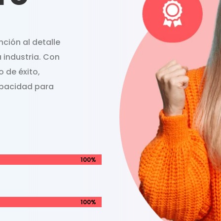
ción al detalle
a industria. Con
 de éxito,
apacidad para
100%
100%
100%
100%