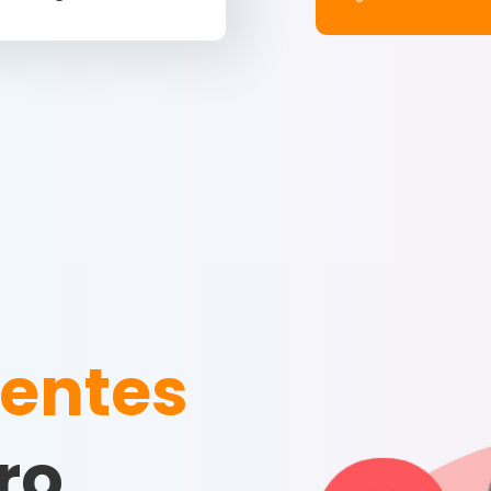
ientes
ro