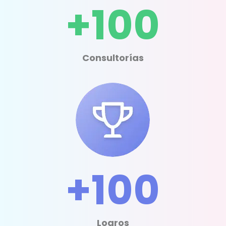
+100
Consultorías
+100
Logros