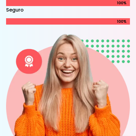
100%
100%
Seguro
100%
100%