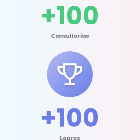
+100
Consultorías
+100
Logros