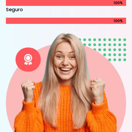
100%
100%
Seguro
100%
100%