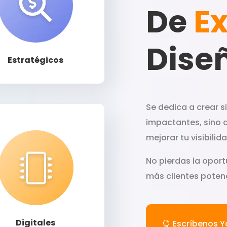
De
Ex
Llamar
Dise
Estratégicos
Se dedica a crear s
impactantes, sino 
mejorar tu visibili
No pierdas la oport
más clientes potenc
Llamar
Digitales
Escríbenos Y