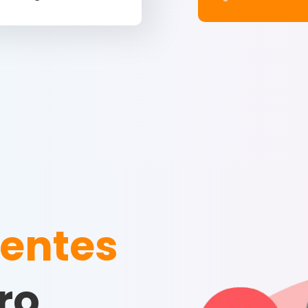
ientes
ro