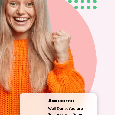
Awesome
Well Done, You are
Successfully Done.