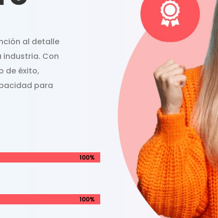
ción al detalle
a industria. Con
 de éxito,
apacidad para
100%
100%
100%
100%