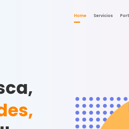
Home
Servicios
Port
sca,
des,