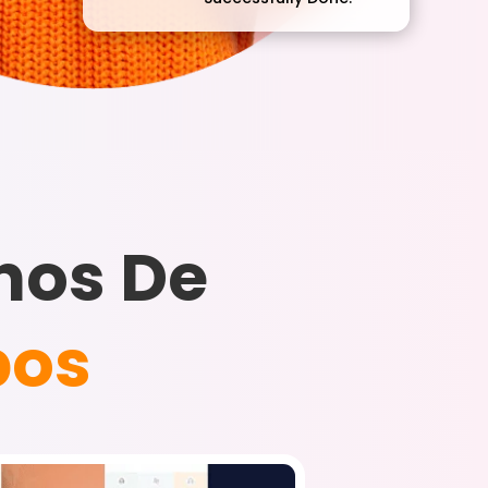
nos De
pos