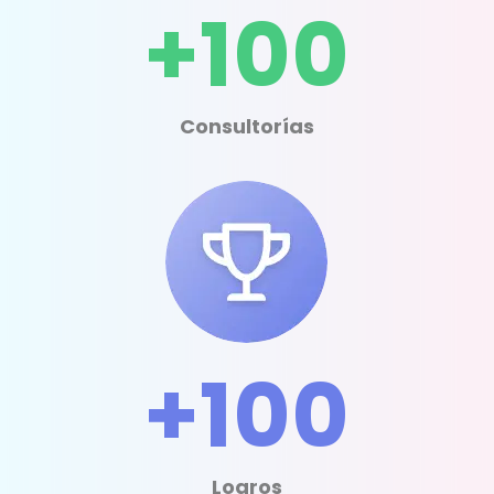
+100
Consultorías
+100
Logros