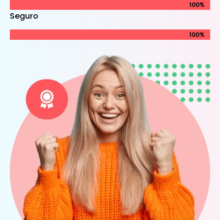
100%
100%
Seguro
100%
100%