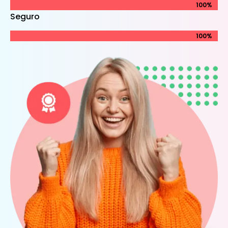
100%
100%
Seguro
100%
100%