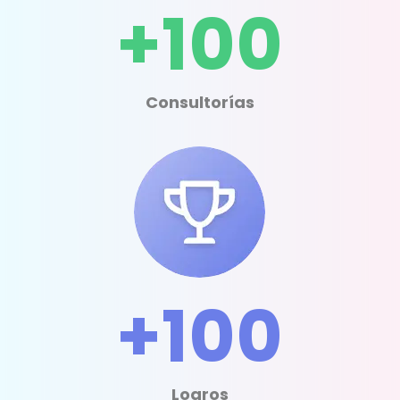
+100
Consultorías
+100
Logros