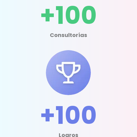
+100
Consultorías
+100
Logros