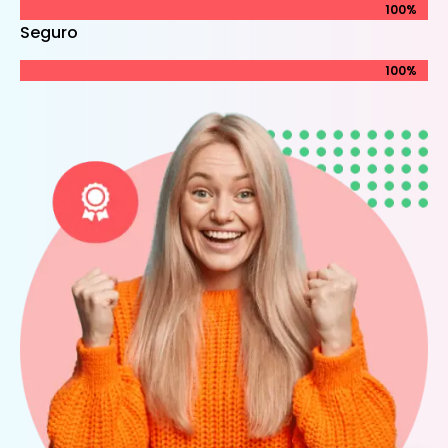
100%
100%
Seguro
100%
100%